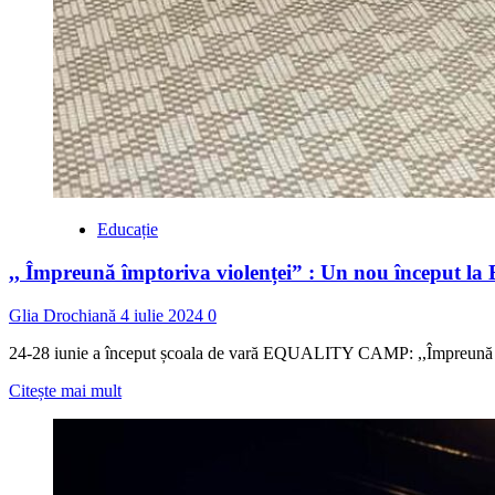
Educație
,, Împreună împtoriva violenței” : Un nou începu
Glia Drochiană
4 iulie 2024
0
24-28 iunie a început școala de vară EQUALITY CAMP: ,,Împreună împ
Read
Citește mai mult
more
about
,,
Împreună
împtoriva