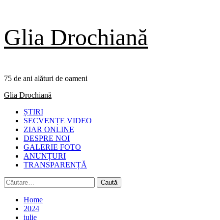
Skip
Glia Drochiană
to
content
75 de ani alături de oameni
Primary
Glia Drochiană
Menu
ȘTIRI
SECVENȚE VIDEO
ZIAR ONLINE
DESPRE NOI
GALERIE FOTO
ANUNȚURI
TRANSPARENȚĂ
Caută
după:
Home
2024
iulie