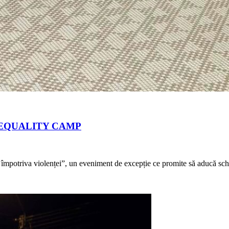
t la EQUALITY CAMP
otriva violenței”, un eveniment de excepție ce promite să aducă schi