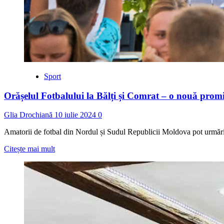
Sport
Orășelul Fotbalului la Bălți și Comrat – o nouă promi
Glia Drochiană
10 iulie 2024
0
Amatorii de fotbal din Nordul și Sudul Republicii Moldova pot urmări
Read
Citește mai mult
more
about
Orășelul
Fotbalului
la
Bălți
și
Comrat