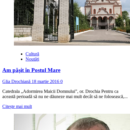
Cultură
Noutăți
Am păşit în Postul Mare
Glia Drochiană
18 martie 2016
0
Catedrala „Adormirea Maicii Domnului”, or. Drochia Pentru ca
această perioadă să nu ne dăuneze mai mult decât să ne folosească,...
Read
Citește mai mult
more
about
Am
păşit