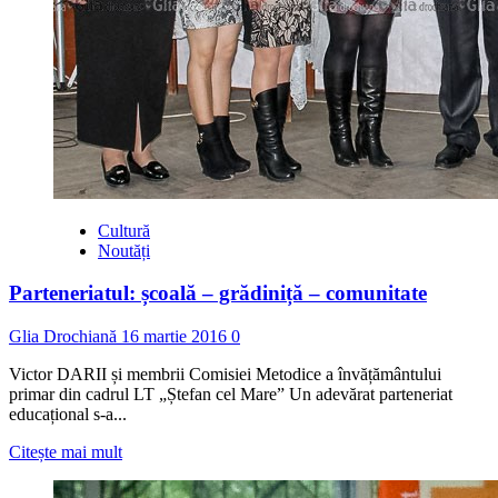
Cultură
Noutăți
Parteneriatul: școală – grădiniță – comunitate
Glia Drochiană
16 martie 2016
0
Victor DARII și membrii Comisiei Metodice a învățământului
primar din cadrul LT „Ștefan cel Mare” Un adevărat parteneriat
educațional s-a...
Read
Citește mai mult
more
about