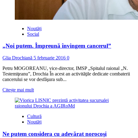
Noutăți
Social
„Noi putem. Împreună învingem cancerul”
Glia Drochiană
5 februarie 2016
0
Petru MOGOREANU, vice-director, IMSP „Spitalul raional „N.
Testemiţeanu”, Drochia În acest an activităţile dedicate combaterii
cancerului se vor desfăşura sub...
Read
Citește mai mult
more
about
„Noi
putem.
Cultură
Împreună
Noutăți
învingem
cancerul”
Ne putem considera cu adevărat norocoşi