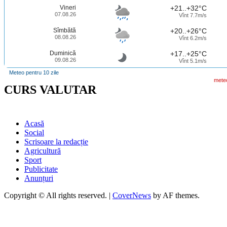
de
Vineri
+21..+32°C
la
07.08.26
Vînt 7.7m/s
„B.
P.
Sîmbătă
+20..+26°C
08.08.26
Vînt 6.2m/s
Hasdeu”
u
Duminică
+17..+25°C
fost
09.08.26
Vînt 5.1m/s
premiaţi
Meteo pentru 10 zile
de
mete
Asociaţia
CURS VALUTAR
Presei
Independente
Acasă
Social
Scrisoare la redacție
Agricultură
Sport
Publicitate
Anunțuri
Copyright © All rights reserved.
|
CoverNews
by AF themes.