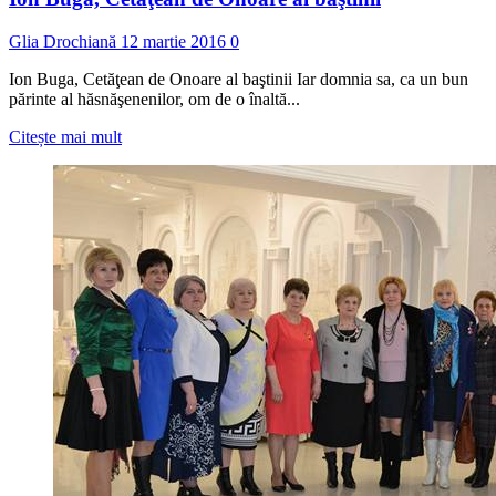
Glia Drochiană
12 martie 2016
0
Ion Buga, Cetăţean de Onoare al baştinii Iar domnia sa, ca un bun
părinte al hăsnăşenenilor, om de o înaltă...
Read
Citește mai mult
more
about
Ion
Buga,
Cetăţean
de
Onoare
al
baştinii