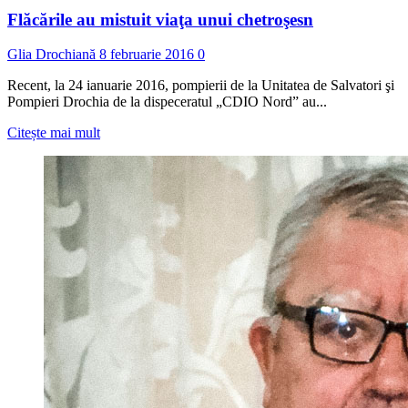
Flăcările au mistuit viaţa unui chetroşesn
Glia Drochiană
8 februarie 2016
0
Recent, la 24 ianuarie 2016, pompierii de la Unitatea de Salvatori şi
Pompieri Drochia de la dispeceratul „CDIO Nord” au...
Read
Citește mai mult
more
about
Flăcările
au
mistuit
viaţa
unui
chetroşesn