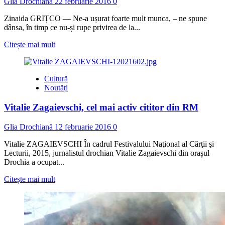
Glia Drochiană
22 februarie 2016
0
Zinaida GRIȚCO — Ne-a ușurat foarte mult munca, – ne spune
dânsa, în timp ce nu-și rupe privirea de la...
Read
Citește mai mult
more
about
Utilajul
Cultură
nou,
Noutăți
benefic
pentu
Vitalie Zagaievschi, cel mai activ cititor din RM
medici
și
pacienți
Glia Drochiană
12 februarie 2016
0
Vitalie ZAGAIEVSCHI În cadrul Festivalului Naţional al Cărţii şi
Lecturii, 2015, jurnalistul drochian Vitalie Zagaievschi din orașul
Drochia a ocupat...
Read
Citește mai mult
more
about
Vitalie
Zagaievschi,
cel