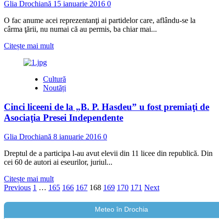
Glia Drochiană
15 ianuarie 2016
0
O fac anume acei reprezentanţi ai partidelor care, aflându-se la
cârma ţării, nu numai că au permis, ba chiar mai...
Read
Citește mai mult
more
about
De
Cultură
ce
Noutăți
Consiliul
orăşenesc
Cinci liceeni de la „B. P. Hasdeu” u fost premiaţi de
Drochia
a
Asociaţia Presei Independente
majorat
taxele
Glia Drochiană
8 ianuarie 2016
0
locale
şi
Dreptul de a participa l-au avut elevii din 11 licee din republică. Din
cu
cei 60 de autori ai eseurilor, juriul...
cât?
Read
Citește mai mult
Paginație
more
Previous
1
…
165
166
167
168
169
170
171
Next
about
articole
Cinci
Meteo în Drochia
liceeni