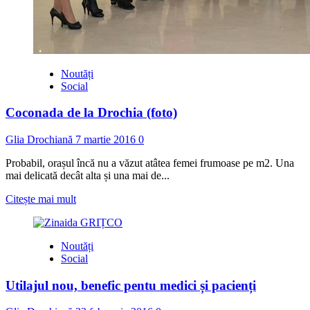
Noutăți
Social
Coconada de la Drochia (foto)
Glia Drochiană
7 martie 2016
0
Probabil, orașul încă nu a văzut atâtea femei frumoase pe m2. Una
mai delicată decât alta și una mai de...
Read
Citește mai mult
more
about
Coconada
Noutăți
de
Social
la
Drochia
Utilajul nou, benefic pentu medici și pacienți
(foto)