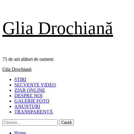
Skip
Glia Drochiană
to
content
75 de ani alături de oameni
Primary
Glia Drochiană
Menu
ȘTIRI
SECVENȚE VIDEO
ZIAR ONLINE
DESPRE NOI
GALERIE FOTO
ANUNȚURI
TRANSPARENȚĂ
Caută
după:
Home