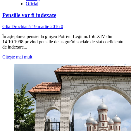
Oficial
Pensiile vor fi indexate
Glia Drochiană
19 martie 2016
0
În așteptarea pensiei la ghișeu Potrivit Legii nr.156-XIV din
14.10.1998 privind pensiile de asigurări sociale de stat coeficientul
de indexare...
Read
Citește mai mult
more
about
Pensiile
vor
fi
indexate