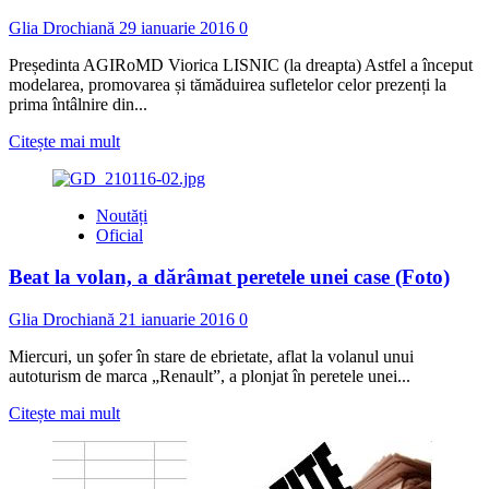
Glia Drochiană
29 ianuarie 2016
0
Președinta AGIRoMD Viorica LISNIC (la dreapta) Astfel a început
modelarea, promovarea și tămăduirea sufletelor celor prezenți la
prima întâlnire din...
Read
Citește mai mult
more
about
Ne
Noutăți
putem
Oficial
considera
cu
Beat la volan, a dărâmat peretele unei case (Foto)
adevărat
norocoşi
Glia Drochiană
21 ianuarie 2016
0
Miercuri, un şofer în stare de ebrietate, aflat la volanul unui
autoturism de marca „Renault”, a plonjat în peretele unei...
Read
Citește mai mult
more
about
Beat