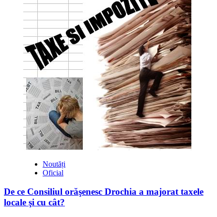
la
volan,
a
dărâmat
peretele
unei
case
(Foto)
Noutăți
Oficial
De ce Consiliul orăşenesc Drochia a majorat taxele
locale şi cu cât?