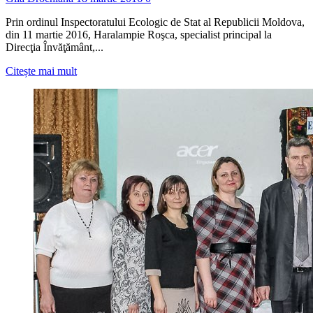
Prin ordinul Inspectoratului Ecologic de Stat al Republicii Moldova,
din 11 martie 2016, Haralampie Roşca, specialist principal la
Direcţia Învăţământ,...
Read
Citește mai mult
more
about
Haralampie
Roşca,
şef
la
ecologie