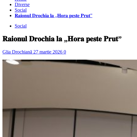
Diverse
Social
𝐑𝐚𝐢𝐨𝐧𝐮𝐥 𝐃𝐫𝐨𝐜𝐡𝐢𝐚 𝐥𝐚 „𝐇𝐨𝐫𝐚 𝐩𝐞𝐬𝐭𝐞 𝐏𝐫𝐮𝐭”
Social
𝐑𝐚𝐢𝐨𝐧𝐮𝐥 𝐃𝐫𝐨𝐜𝐡𝐢𝐚 𝐥𝐚 „𝐇𝐨𝐫𝐚 𝐩𝐞𝐬𝐭𝐞 𝐏𝐫𝐮𝐭”
Glia Drochiană
27 martie 2026
0