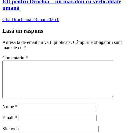
EU pentru Drochia – un maraton cu verticalitate
umană
Glia Drochiană
23 mai 2026
0
Lasă un răspuns
Adresa ta de email nu va fi publicată.
Câmpurile obligatorii sunt
marcate cu
*
Comentariu
*
Nume
*
Email
*
Site web