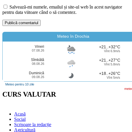
Salvează-mi numele, emailul și site-ul web în acest navigator
pentru data viitoare când o să comentez.
Meteo în Drochia
Vineri
+21..+32°C
07.08.26
Vînt 6.9m/s
Sîmbătă
+21..+27°C
08.08.26
Vînt 5.8m/s
Duminică
+18..+26°C
09.08.26
Vînt 5m/s
Meteo pentru 10 zile
mete
CURS VALUTAR
Acasă
Social
Scrisoare la redacție
Agricultură