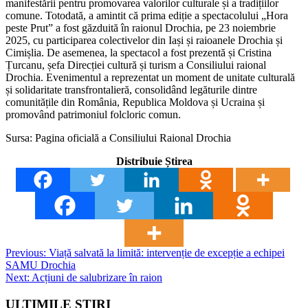
manifestării pentru promovarea valorilor culturale și a tradițiilor
comune. Totodată, a amintit că prima ediție a spectacolului „Hora
peste Prut” a fost găzduită în raionul Drochia, pe 23 noiembrie
2025, cu participarea colectivelor din Iași și raioanele Drochia și
Cimișlia. De asemenea, la spectacol a fost prezentă și Cristina
Țurcanu, șefa Direcției cultură și turism a Consiliului raional
Drochia. Evenimentul a reprezentat un moment de unitate culturală
și solidaritate transfrontalieră, consolidând legăturile dintre
comunitățile din România, Republica Moldova și Ucraina și
promovând patrimoniul folcloric comun.
Sursa: Pagina oficială a Consiliului Raional Drochia
Distribuie Știrea
Post
Previous:
Viață salvată la limită: intervenție de excepție a echipei
SAMU Drochia
navigation
Next:
Acțiuni de salubrizare în raion
ULTIMILE ȘTIRI