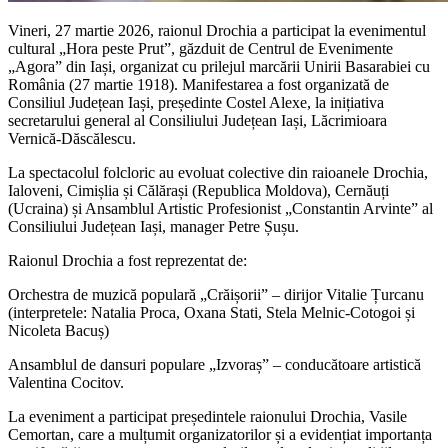
Vineri, 27 martie 2026, raionul Drochia a participat la evenimentul
cultural „Hora peste Prut”, găzduit de Centrul de Evenimente
„Agora” din Iași, organizat cu prilejul marcării Unirii Basarabiei cu
România (27 martie 1918). Manifestarea a fost organizată de
Consiliul Județean Iași, președinte Costel Alexe, la inițiativa
secretarului general al Consiliului Județean Iași, Lăcrimioara
Vernică-Dăscălescu.
La spectacolul folcloric au evoluat colective din raioanele Drochia,
Ialoveni, Cimișlia și Călărași (Republica Moldova), Cernăuți
(Ucraina) și Ansamblul Artistic Profesionist „Constantin Arvinte” al
Consiliului Județean Iași, manager Petre Șușu.
Raionul Drochia a fost reprezentat de:
Orchestra de muzică populară „Crăișorii” – dirijor Vitalie Țurcanu
(interpretele: Natalia Proca, Oxana Stati, Stela Melnic-Cotogoi și
Nicoleta Bacuș)
Ansamblul de dansuri populare „Izvoraș” – conducătoare artistică
Valentina Cocitov.
La eveniment a participat președintele raionului Drochia, Vasile
Cemortan, care a mulțumit organizatorilor și a evidențiat importanța