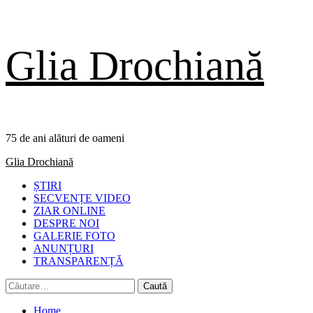
Skip
Glia Drochiană
to
content
75 de ani alături de oameni
Primary
Glia Drochiană
Menu
ȘTIRI
SECVENȚE VIDEO
ZIAR ONLINE
DESPRE NOI
GALERIE FOTO
ANUNȚURI
TRANSPARENȚĂ
Caută
după:
Home