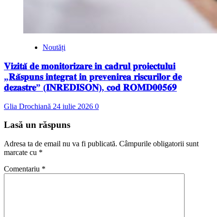
Noutăți
𝐕𝐢𝐳𝐢𝐭𝐚̆ 𝐝𝐞 𝐦𝐨𝐧𝐢𝐭𝐨𝐫𝐢𝐳𝐚𝐫𝐞 𝐢𝐧 𝐜𝐚𝐝𝐫𝐮𝐥 𝐩𝐫𝐨𝐢𝐞𝐜𝐭𝐮𝐥𝐮𝐢
„𝐑𝐚̆𝐬𝐩𝐮𝐧𝐬 𝐢𝐧𝐭𝐞𝐠𝐫𝐚𝐭 𝐢𝐧 𝐩𝐫𝐞𝐯𝐞𝐧𝐢𝐫𝐞𝐚 𝐫𝐢𝐬𝐜𝐮𝐫𝐢𝐥𝐨𝐫 𝐝𝐞
𝐝𝐞𝐳𝐚𝐬𝐭𝐫𝐞” (𝐈𝐍𝐑𝐄𝐃𝐈𝐒𝐎𝐍), 𝐜𝐨𝐝 𝐑𝐎𝐌𝐃𝟎𝟎𝟓𝟔𝟗
Glia Drochiană
24 iulie 2026
0
Lasă un răspuns
Adresa ta de email nu va fi publicată.
Câmpurile obligatorii sunt
marcate cu
*
Comentariu
*