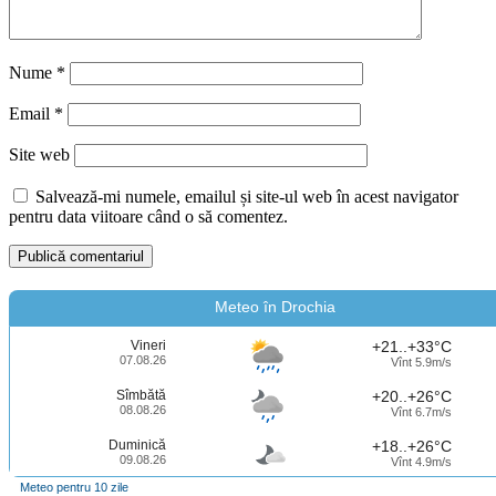
Nume
*
Email
*
Site web
Salvează-mi numele, emailul și site-ul web în acest navigator
pentru data viitoare când o să comentez.
Meteo în Drochia
Vineri
+21..+33°C
07.08.26
Vînt 5.9m/s
Sîmbătă
+20..+26°C
08.08.26
Vînt 6.7m/s
Duminică
+18..+26°C
09.08.26
Vînt 4.9m/s
Meteo pentru 10 zile