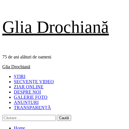
Skip
Glia Drochiană
to
content
75 de ani alături de oameni
Primary
Glia Drochiană
Menu
ȘTIRI
SECVENȚE VIDEO
ZIAR ONLINE
DESPRE NOI
GALERIE FOTO
ANUNȚURI
TRANSPARENȚĂ
Caută
după:
Home