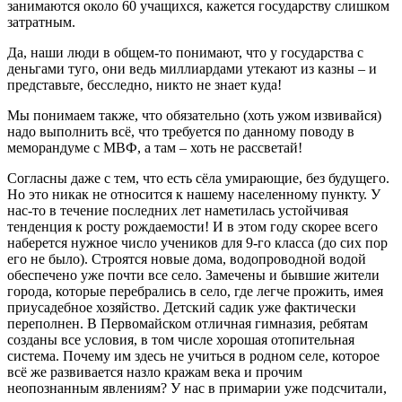
занимаются около 60 учащихся, кажется государству слишком
затратным.
Да, наши люди в общем-то понимают, что у государства с
деньгами туго, они ведь миллиардами утекают из казны – и
представьте, бесследно, никто не знает куда!
Мы понимаем также, что обязательно (хоть ужом извивайся)
надо выполнить всё, что требуется по данному поводу в
меморандуме с МВФ, а там – хоть не рассветай!
Согласны даже с тем, что есть сёла умирающие, без будущего.
Но это никак не относится к нашему населенному пункту. У
нас-то в течение последних лет наметилась устойчивая
тенденция к росту рождаемости! И в этом году скорее всего
наберется нужное число учеников для 9-го класса (до сих пор
его не было). Строятся новые дома, водопроводной водой
обеспечено уже почти все село. Замечены и бывшие жители
города, которые перебрались в село, где легче прожить, имея
приусадебное хозяйство. Детский садик уже фактически
переполнен. В Первомайском отличная гимназия, ребятам
созданы все условия, в том числе хорошая отопительная
система. Почему им здесь не учиться в родном селе, которое
всё же развивается назло кражам века и прочим
неопознанным явлениям? У нас в примарии уже подсчитали,