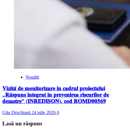
Noutăți
𝐕𝐢𝐳𝐢𝐭𝐚̆ 𝐝𝐞 𝐦𝐨𝐧𝐢𝐭𝐨𝐫𝐢𝐳𝐚𝐫𝐞 𝐢𝐧 𝐜𝐚𝐝𝐫𝐮𝐥 𝐩𝐫𝐨𝐢𝐞𝐜𝐭𝐮𝐥𝐮𝐢
„𝐑𝐚̆𝐬𝐩𝐮𝐧𝐬 𝐢𝐧𝐭𝐞𝐠𝐫𝐚𝐭 𝐢𝐧 𝐩𝐫𝐞𝐯𝐞𝐧𝐢𝐫𝐞𝐚 𝐫𝐢𝐬𝐜𝐮𝐫𝐢𝐥𝐨𝐫 𝐝𝐞
𝐝𝐞𝐳𝐚𝐬𝐭𝐫𝐞” (𝐈𝐍𝐑𝐄𝐃𝐈𝐒𝐎𝐍), 𝐜𝐨𝐝 𝐑𝐎𝐌𝐃𝟎𝟎𝟓𝟔𝟗
Glia Drochiană
24 iulie 2026
0
Lasă un răspuns