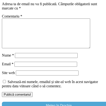
Adresa ta de email nu va fi publicată.
Câmpurile obligatorii sunt
marcate cu
*
Comentariu
*
Nume
*
Email
*
Site web
Salvează-mi numele, emailul și site-ul web în acest navigator
pentru data viitoare când o să comentez.
Meteo în Drochia