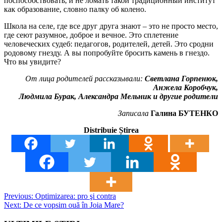
поспособствовать, и не ломать такой традиционный институт
как образование, словно палку об колено.
Школа на селе, где все друг друга знают – это не просто место,
где сеют разумное, доброе и вечное. Это сплетение
человеческих судеб: педагогов, родителей, детей. Это сродни
родовому гнезду. А вы попробуйте бросить камень в гнездо.
Что вы увидите?
От лица родителей рассказывали:
Светлана Горпенюк,
Анжела Коробчук,
Людмила Бурак, Александра Мельник и другие родители
Записала
Галина БУТЕНКО
Distribuie Știrea
Post
Previous:
Optimizarea: pro şi contra
Next:
De ce vopsim ouă în Joia Mare?
navigation