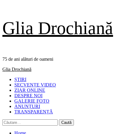
Skip
Glia Drochiană
to
content
75 de ani alături de oameni
Primary
Glia Drochiană
Menu
ȘTIRI
SECVENȚE VIDEO
ZIAR ONLINE
DESPRE NOI
GALERIE FOTO
ANUNȚURI
TRANSPARENȚĂ
Caută
după:
Home