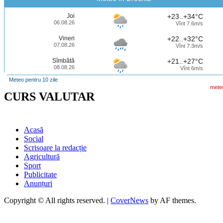
Joi
+23..+34°C
06.08.26
Vînt 7.6m/s
Vineri
+22..+32°C
07.08.26
Vînt 7.3m/s
Sîmbătă
+21..+27°C
08.08.26
Vînt 6m/s
Meteo pentru 10 zile
mete
CURS VALUTAR
Acasă
Social
Scrisoare la redacție
Agricultură
Sport
Publicitate
Anunțuri
Copyright © All rights reserved.
|
CoverNews
by AF themes.