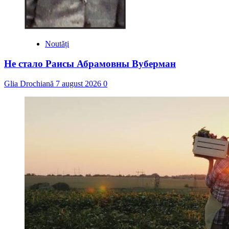
Noutăți
Не стало Раисы Абрамовны Вуберман
Glia Drochiană
7 august 2026
0