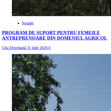
Noutăți
PROGRAM DE SUPORT PENTRU FEMEILE
ANTREPRENOARE DIN DOMENIUL AGRICOL
Glia Drochiană
31 iulie 2026
0