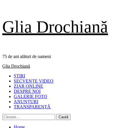
Skip
Glia Drochiană
to
content
75 de ani alături de oameni
Primary
Glia Drochiană
Menu
ȘTIRI
SECVENȚE VIDEO
ZIAR ONLINE
DESPRE NOI
GALERIE FOTO
ANUNȚURI
TRANSPARENȚĂ
Caută
după:
Home