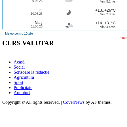
09.08.26
Vînt 5.1m/s
Luni
+13..+26°C
10.08.26
Vînt 2.8m/s
Marţi
+14..+31°C
11.08.26
Vînt 4.4m/s
Meteo pentru 10 zile
mete
CURS VALUTAR
Acasă
Social
Scrisoare la redacție
Agricultură
Sport
Publicitate
Anunțuri
Copyright © All rights reserved.
|
CoverNews
by AF themes.