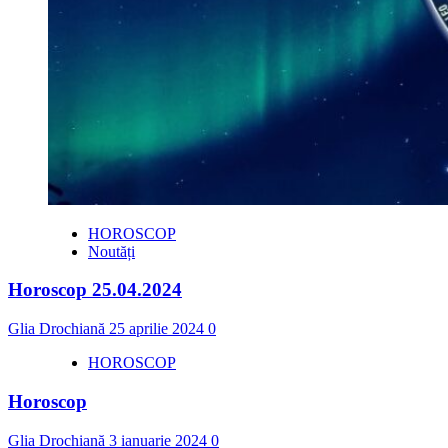
HOROSCOP
Noutăți
Horoscop 25.04.2024
Glia Drochiană
25 aprilie 2024
0
HOROSCOP
Horoscop
Glia Drochiană
3 ianuarie 2024
0