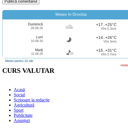
Meteo în Drochia
Duminică
+17..+25°C
09.08.26
Vînt 5.3m/s
Luni
+14..+26°C
10.08.26
Vînt 3m/s
Marţi
+15..+31°C
11.08.26
Vînt 3.7m/s
Meteo pentru 10 zile
mete
CURS VALUTAR
Acasă
Social
Scrisoare la redacție
Agricultură
Sport
Publicitate
Anunțuri