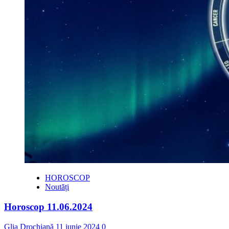
HOROSCOP
Noutăți
Horoscop 11.06.2024
Glia Drochiană
11 iunie 2024
0