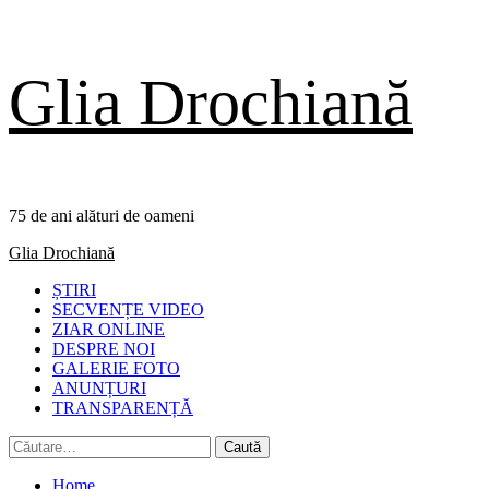
Skip
Glia Drochiană
to
content
75 de ani alături de oameni
Primary
Glia Drochiană
Menu
ȘTIRI
SECVENȚE VIDEO
ZIAR ONLINE
DESPRE NOI
GALERIE FOTO
ANUNȚURI
TRANSPARENȚĂ
Caută
după:
Home