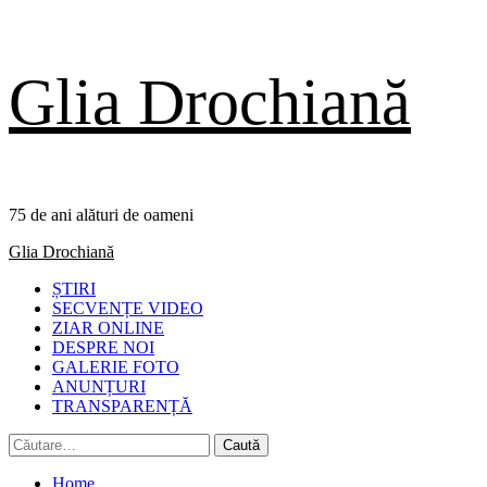
Skip
Glia Drochiană
to
content
75 de ani alături de oameni
Primary
Glia Drochiană
Menu
ȘTIRI
SECVENȚE VIDEO
ZIAR ONLINE
DESPRE NOI
GALERIE FOTO
ANUNȚURI
TRANSPARENȚĂ
Caută
după:
Home