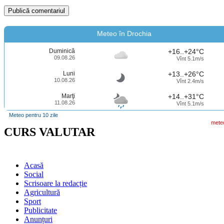
Meteo în Drochia
Duminică
+16..+24°C
09.08.26
Vînt 5.1m/s
Luni
+13..+26°C
10.08.26
Vînt 2.4m/s
Marţi
+14..+31°C
11.08.26
Vînt 5.1m/s
Meteo pentru 10 zile
mete
CURS VALUTAR
Acasă
Social
Scrisoare la redacție
Agricultură
Sport
Publicitate
Anunțuri