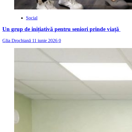
Social
Un grup de inițiativă pentru seniori prinde viață
Glia Drochiană
11 iunie 2026
0