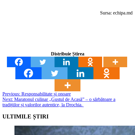
Sursa: echipa.md
Distribuie Știrea
Post
Previous:
Responsabilitate și onoare
Next:
Maratonul culinar „Gustul de Acasă” – o sărbătoare a
navigation
tradițiilor și valorilor autentice, la Drochia.
ULTIMILE ȘTIRI