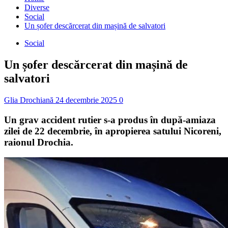
Diverse
Social
Un șofer descărcerat din mașină de salvatori
Social
Un șofer descărcerat din mașină de
salvatori
Glia Drochiană
24 decembrie 2025
0
Un grav accident rutier s-a produs în după-amiaza
zilei de 22 decembrie, în apropierea satului Nicoreni,
raionul Drochia.