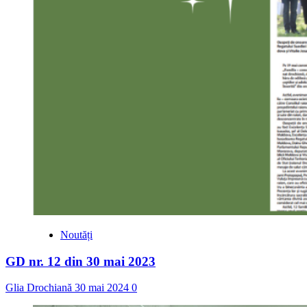
Noutăți
GD nr. 12 din 30 mai 2023
Glia Drochiană
30 mai 2024
0