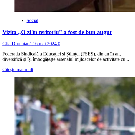
Social
Vizita „O zi în teritoriu” a fost de bun augur
Glia Drochiană
16 mai 2024
0
Federația Sindicală a Educației și Științei (FSEȘ), din an în an,
diversifică și își îmbogățește arsenalul mijloacelor de activitate cu...
Read
Citește mai mult
more
about
Vizita
„O
zi
în
teritoriu”
a
fost
de
bun
augur