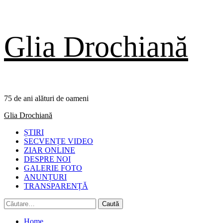
Skip
Glia Drochiană
to
content
75 de ani alături de oameni
Primary
Glia Drochiană
Menu
ȘTIRI
SECVENȚE VIDEO
ZIAR ONLINE
DESPRE NOI
GALERIE FOTO
ANUNȚURI
TRANSPARENȚĂ
Caută
după:
Home