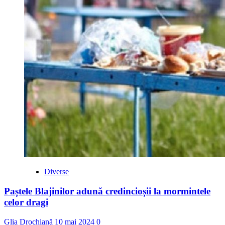
Diverse
Paștele Blajinilor adună credincioșii la mormintele
celor dragi
Glia Drochiană
10 mai 2024
0