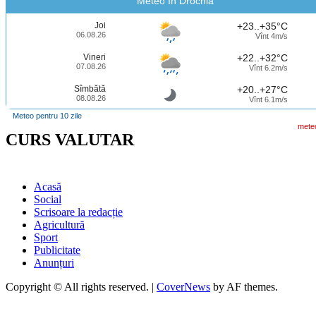
Meteo în Drochia
Joi
+23..+35°C
06.08.26
Vînt 4m/s
Vineri
+22..+32°C
07.08.26
Vînt 6.2m/s
Sîmbătă
+20..+27°C
08.08.26
Vînt 6.1m/s
Meteo pentru 10 zile
mete
CURS VALUTAR
Acasă
Social
Scrisoare la redacție
Agricultură
Sport
Publicitate
Anunțuri
Copyright © All rights reserved.
|
CoverNews
by AF themes.