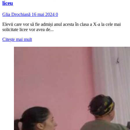
liceu
Glia Drochiană
16 mai 2024
0
Elevii care vor să fie admiși anul acesta în clasa a X-a la cele mai
solicitate licee vor avea de...
Read
Citește mai mult
more
about
Elevii
din
RM
vor
susține
examene
de
admitere
la
liceu