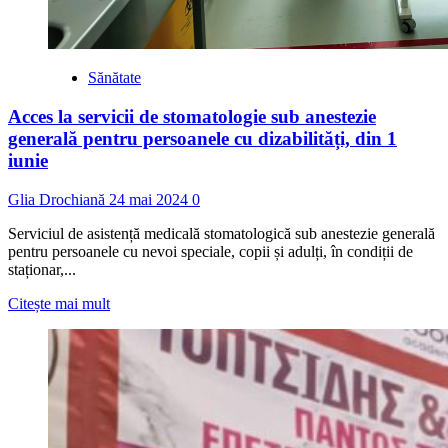
Sănătate
Acces la servicii de stomatologie sub anestezie
generală pentru persoanele cu dizabilități, din 1
iunie
Glia Drochiană
24 mai 2024
0
Serviciul de asistență medicală stomatologică sub anestezie generală
pentru persoanele cu nevoi speciale, copii și adulți, în condiții de
staționar,...
Read
Citește mai mult
more
about
Acces
la
servicii
de
stomatologie
sub