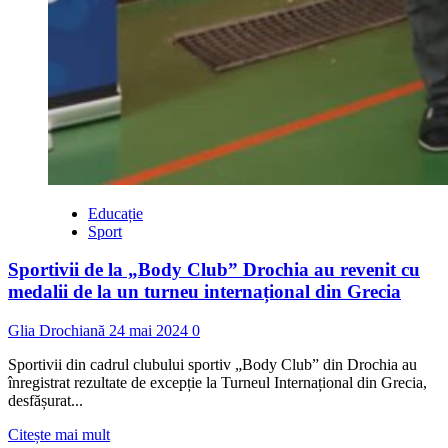
Educație
Sport
Sportivii de la „Body Club” Drochia au revenit cu
medalii de la un turneu internațional din Grecia
Glia Drochiană
24 mai 2024
0
Sportivii din cadrul clubului sportiv „Body Club” din Drochia au
înregistrat rezultate de excepție la Turneul Internațional din Grecia,
desfășurat...
Read
Citește mai mult