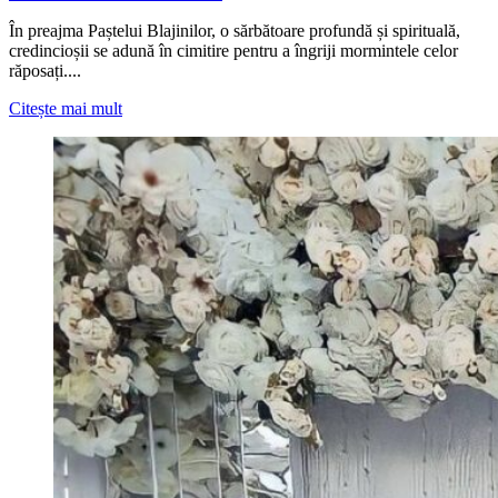
În preajma Paștelui Blajinilor, o sărbătoare profundă și spirituală,
credincioșii se adună în cimitire pentru a îngriji mormintele celor
răposați....
Read
Citește mai mult
more
about
Paștele
Blajinilor
adună
credincioșii
la
mormintele
celor
dragi