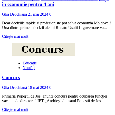
în economie pentru 4 ani
Glia Drochiană
21 mai 2024
0
Doar deciziile rapide și profesioniste pot salva economia Moldovei!
Una dintre primele decizii ale lui Renato Usatîi la guvernare va...
Read
Citește mai mult
more
about
Renato
Usatîi
propune
Educație
instituirea
Noutăți
Stării
de
Concurs
urgență
în
economie
Glia Drochiană
18 mai 2024
0
pentru
4
Primăria Popeştii de Jos, anunță concurs pentru ocuparea funcției
ani
vacante de director al IET „Andrieș” din satul Popeștii de Jos...
Read
Citește mai mult
more