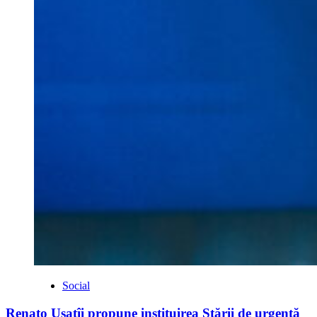
Social
Renato Usatîi propune instituirea Stării de urgență