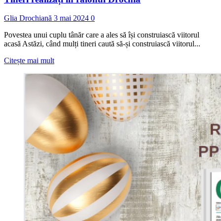
Glia Drochiană
3 mai 2024
0
Povestea unui cuplu tânăr care a ales să își construiască viitorul
acasă Astăzi, când mulți tineri caută să-și construiască viitorul...
Read
Citește mai mult
more
about
Tineri
realizați
în
raionul
Drochia