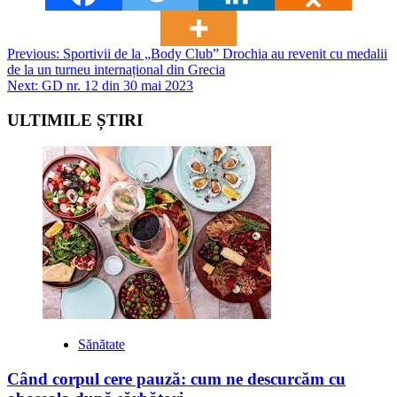
Post
Previous:
Sportivii de la „Body Club” Drochia au revenit cu medalii
de la un turneu internațional din Grecia
navigation
Next:
GD nr. 12 din 30 mai 2023
ULTIMILE ȘTIRI
Sănătate
Când corpul cere pauză: cum ne descurcăm cu