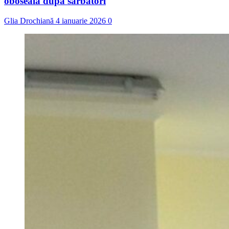
oboseala după sărbători
Glia Drochiană
4 ianuarie 2026
0