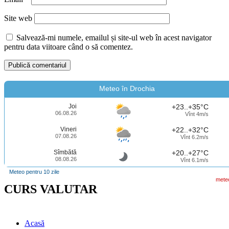
Site web
Salvează-mi numele, emailul și site-ul web în acest navigator
pentru data viitoare când o să comentez.
Meteo în Drochia
Joi
+23..+35°C
06.08.26
Vînt 4m/s
Vineri
+22..+32°C
07.08.26
Vînt 6.2m/s
Sîmbătă
+20..+27°C
08.08.26
Vînt 6.1m/s
Meteo pentru 10 zile
mete
CURS VALUTAR
Acasă