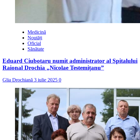
Medicină
Noutăți
Oficial
Sănătate
Eduard Ciubotaru numit administrator al Spitalului
Raional Drochia „Nicolae Testemițanu”
Glia Drochiană
3 iulie 2025
0