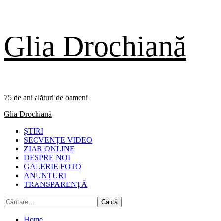
Skip
Glia Drochiană
to
content
75 de ani alături de oameni
Primary
Glia Drochiană
Menu
ȘTIRI
SECVENȚE VIDEO
ZIAR ONLINE
DESPRE NOI
GALERIE FOTO
ANUNȚURI
TRANSPARENȚĂ
Caută
după:
Home