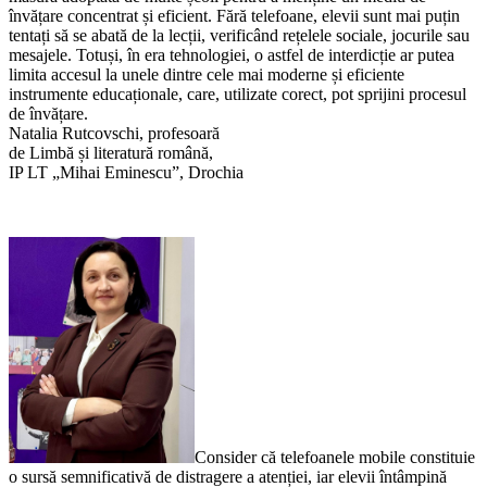
învățare concentrat și eficient. Fără telefoane, elevii sunt mai puțin
tentați să se abată de la lecții, verificând rețelele sociale, jocurile sau
mesajele. Totuși, în era tehnologiei, o astfel de interdicție ar putea
limita accesul la unele dintre cele mai moderne și eficiente
instrumente educaționale, care, utilizate corect, pot sprijini procesul
de învățare.
Natalia Rutcovschi, profesoară
de Limbă și literatură română,
IP LT „Mihai Eminescu”, Drochia
Consider că telefoanele mobile constituie
o sursă semnificativă de distragere a atenției, iar elevii întâmpină