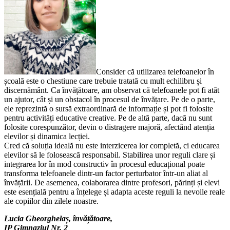
Consider că utilizarea telefoanelor în
școală este o chestiune care trebuie tratată cu mult echilibru și
discernământ. Ca învățătoare, am observat că telefoanele pot fi atât
un ajutor, cât și un obstacol în procesul de învățare. Pe de o parte,
ele reprezintă o sursă extraordinară de informație și pot fi folosite
pentru activități educative creative. Pe de altă parte, dacă nu sunt
folosite corespunzător, devin o distragere majoră, afectând atenția
elevilor și dinamica lecției.
Cred că soluția ideală nu este interzicerea lor completă, ci educarea
elevilor să le folosească responsabil. Stabilirea unor reguli clare și
integrarea lor în mod constructiv în procesul educațional poate
transforma telefoanele dintr-un factor perturbator într-un aliat al
învățării. De asemenea, colaborarea dintre profesori, părinți și elevi
este esențială pentru a înțelege și adapta aceste reguli la nevoile reale
ale copiilor din zilele noastre.
Lucia Gheorghelaș, învățătoare,
IP Gimnaziul Nr. 2