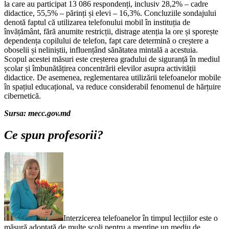
la care au participat 13 086 respondenți, inclusiv 28,2% – cadre
didactice, 55,5% – părinți și elevi – 16,3%. Concluziile sondajului
denotă faptul că utilizarea telefonului mobil în instituția de
învățământ, fără anumite restricții, distrage atenția la ore și sporește
dependența copilului de telefon, fapt care determină o creștere a
oboselii și neliniștii, influențând sănătatea mintală a acestuia.
Scopul acestei măsuri este creșterea gradului de siguranță în mediul
școlar și îmbunătățirea concentrării elevilor asupra activității
didactice. De asemenea, reglementarea utilizării telefoanelor mobile
în spațiul educațional, va reduce considerabil fenomenul de hărțuire
cibernetică.
Sursa: mecc.gov.md
Ce spun profesorii?
Interzicerea telefoanelor în timpul lecțiilor este o
măsură adoptată de multe școli pentru a menține un mediu de