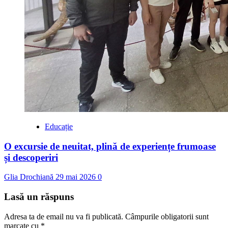
Educație
O excursie de neuitat, plină de experiențe frumoase
și descoperiri
Glia Drochiană
29 mai 2026
0
Lasă un răspuns
Adresa ta de email nu va fi publicată.
Câmpurile obligatorii sunt
marcate cu
*