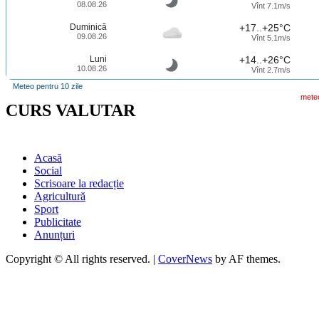
08.08.26
Vînt 7.1m/s
Duminică
+17..+25°C
09.08.26
Vînt 5.1m/s
Luni
+14..+26°C
10.08.26
Vînt 2.7m/s
Meteo pentru 10 zile
mete
CURS VALUTAR
Acasă
Social
Scrisoare la redacție
Agricultură
Sport
Publicitate
Anunțuri
Copyright © All rights reserved.
|
CoverNews
by AF themes.