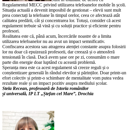
Regulamentul MECC privind utilizarea telefoanelor mobile în școli.
Situația actuală a devenit imposibil de gestionat – elevii sunt mult
prea conectați la telefoane în timpul orelor, ceea ce afectează atât
calitatea predării, cât și concentrarea lor. Totuși, consider că acest
regulament trebuie să vină și cu soluții practice și eficiente pentru
profesori.
Realitatea este că, până acum, încercările noastre de a limita
utilizarea telefoanelor nu au avut un impact semnificativ.
Confiscarea acestora sau atragerea atenției constante asupra folosirii
lor nu doar că epuizează profesorii, dar creează și o atmosferă
tensionată în clasă. Dacă avem șase ore pe zi, consumăm o mare
parte din energie doar luptând cu această problemă.
Speranța mea este ca acest regulament să creeze reguli și o
conștientizare generală în rândul elevilor și părinților. Doar printr-un
efort colectiv și printr-o schimbare de mentalitate vom putea vedea
rezultate reale și un impact pozitiv asupra mediului școlar.
Stela Recean, profesoară de Istoria românilor
și universală, IP LT „Ștefan cel Mare”, Drochia