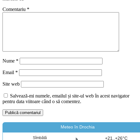
Comentariu
*
Nume
*
Email
*
Site web
Salvează-mi numele, emailul și site-ul web în acest navigator
pentru data viitoare când o să comentez.
Meteo în Drochia
Sîmbătă
+21..+26°C