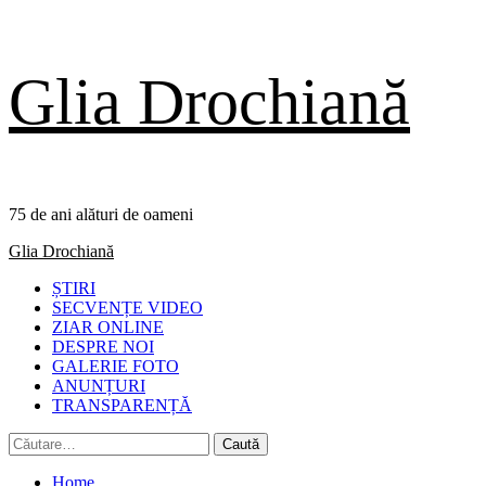
Skip
Glia Drochiană
to
content
75 de ani alături de oameni
Primary
Glia Drochiană
Menu
ȘTIRI
SECVENȚE VIDEO
ZIAR ONLINE
DESPRE NOI
GALERIE FOTO
ANUNȚURI
TRANSPARENȚĂ
Caută
după:
Home