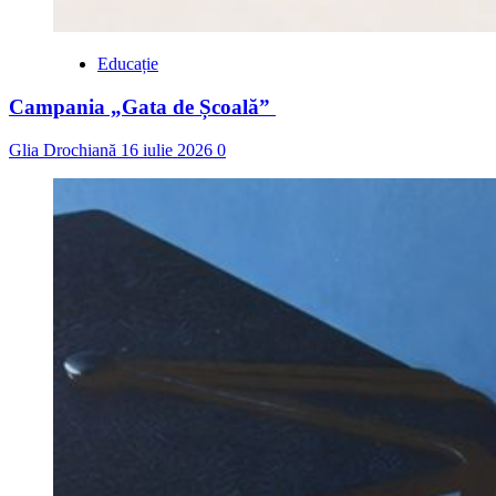
Educație
Campania „Gata de Școală”
Glia Drochiană
16 iulie 2026
0