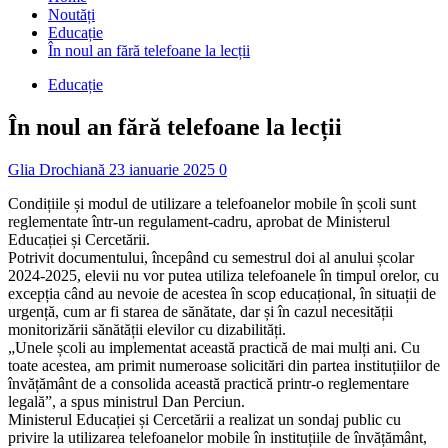
Noutăți
Educație
În noul an fără telefoane la lecții
Educație
În noul an fără telefoane la lecții
Glia Drochiană
23 ianuarie 2025
0
Condițiile și modul de utilizare a telefoanelor mobile în școli sunt
reglementate într-un regulament-cadru, aprobat de Ministerul
Educației și Cercetării.
Potrivit documentului, începând cu semestrul doi al anului școlar
2024-2025, elevii nu vor putea utiliza telefoanele în timpul orelor, cu
excepția când au nevoie de acestea în scop educațional, în situații de
urgență, cum ar fi starea de sănătate, dar și în cazul necesității
monitorizării sănătății elevilor cu dizabilități.
„Unele școli au implementat această practică de mai mulți ani. Cu
toate acestea, am primit numeroase solicitări din partea instituțiilor de
învățământ de a consolida această practică printr-o reglementare
legală”, a spus ministrul Dan Perciun.
Ministerul Educației și Cercetării a realizat un sondaj public cu
privire la utilizarea telefoanelor mobile în instituțiile de învățământ,